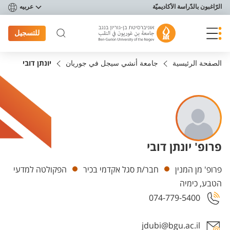
פריט נגישות
الرّاغبون بالدّراسة الأكاديميّة
عربيه
للتسجيل
الصفحة الرئيسية
جامعة أنشي سيجل في جوريان
יונתן דובי
פרופ' יונתן דובי
Departments
פרופ' מן המנין
חבר/ת סגל אקדמי בכיר
הפקולטה למדעי
הטבע, כימיה
074-779-5400
jdubi@bgu.ac.il