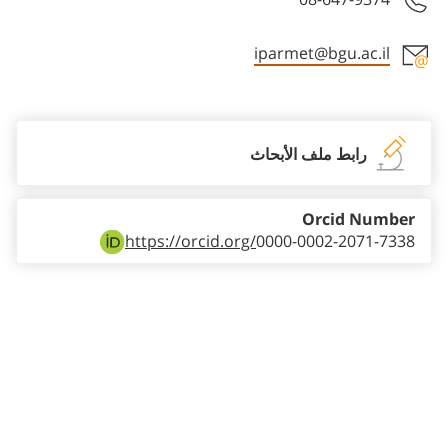
iparmet@bgu.ac.il
Staff member contact section
رابط ملف الأبحاث
Orcid Number
https://orcid.org/
0000-0002-2071-7338