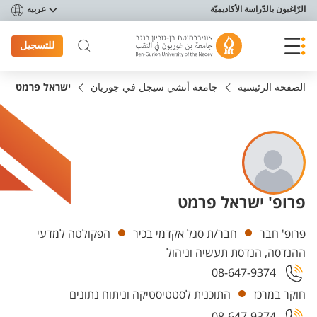
פריט נגישות
الرّاغبون بالدّراسة الأكاديميّة
عربيه
للتسجيل
الصفحة الرئيسية
جامعة أنشي سيجل في جوريان
ישראל פרמט
פרופ' ישראל פרמט
Departments
פרופ' חבר
חבר/ת סגל אקדמי בכיר
הפקולטה למדעי
ההנדסה, הנדסת תעשיה וניהול
08-647-9374
חוקר במרכז
התוכנית לסטטיסטיקה וניתוח נתונים
08-647-9374