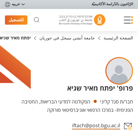
פריט נגישות
الرّاغبون بالدّراسة الأكاديميّة
عربيه
للتسجيل
الصفحة الرئيسية
جامعة أنشي سيجل في جوريان
יפתח מאיר שגיא
פרופ' יפתח מאיר שגיא
Departments
חבר/ת סגל קליני
הפקולטה למדעי הבריאות, החטיבה
הפנימית- במרכז הרפואי אוניברסיטאי סורוקה
iftach@post.bgu.ac.il
Staff member contact section