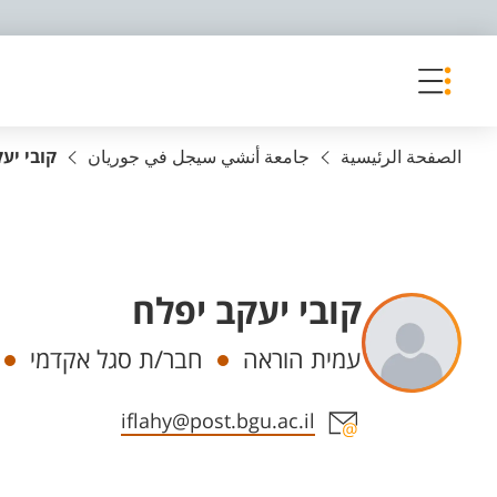
פריט נגישות
الصفحة الرئيسية
جامعة أنشي سيجل في جوريان
קובי יע
קובי יעקב יפלח
Departments
עמית הוראה
חבר/ת סגל אקדמי
Staff member contact section
iflahy@post.bgu.ac.il