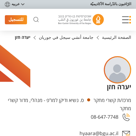
פריט נגישות
الرّاغبون بالدّراسة الأكاديميّة
عربيه
للتسجيل
الصفحة الرئيسية
جامعة أنشي سيجل في جوريان
יערה חזן
יערה חזן
Departments
מרכז/ת קשרי מחקר
ס. נשיא ודיקן למו"פ - מנהלי, מדור קשרי
מחקר
08-647-7748
hyaara@bgu.ac.il