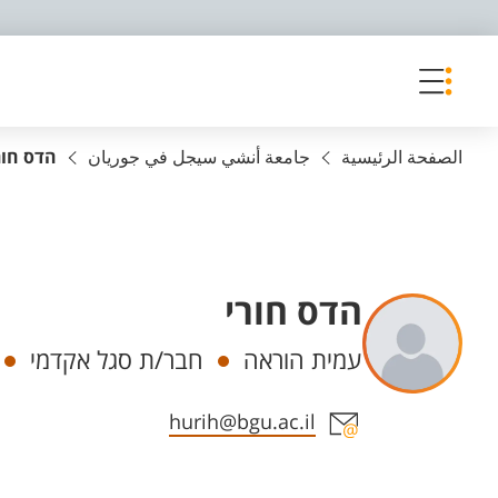
פריט נגישות
الصفحة الرئيسية
جامعة أنشي سيجل في جوريان
הדס חור
הדס חורי
Departments
עמית הוראה
חבר/ת סגל אקדמי
Staff member contact section
hurih@bgu.ac.il