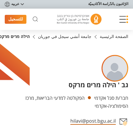
פריט נגישות
الرّاغبون بالدّراسة الأكاديميّة
عربيه
للتسجيل
الصفحة الرئيسية
جامعة أنشي سيجل في جوريان
הילה מרים מרקס
גב ' הילה מרים מרקס
Departments
חבר/ת סגל אקדמי
הפקולטה למדעי הבריאות, מרכז
הסימולציה-אקדמי
hilavi@post.bgu.ac.il
Staff member contact section