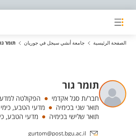
פריט נגישות
الصفحة الرئيسية
جامعة أنشي سيجل في جوريان
תומר גו
תומר גור
Departments
חבר/ת סגל אקדמי
הפקולטה למדעי
תואר שני בכימיה
מדעי הטבע, כימי
תואר שלישי בכימיה
מדעי הטבע, כי
Staff member contact section
gurtom@post.bgu.ac.il