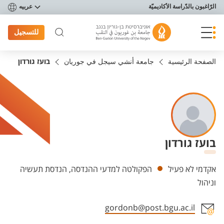
פריט נגישות
الرّاغبون بالدّراسة الأكاديميّة
عربيه
للتسجيل
الصفحة الرئيسية
جامعة أنشي سيجل في جوريان
בועז גורדון
בועז גורדון
Departments
אקדמי לא פעיל
הפקולטה למדעי ההנדסה, הנדסת תעשיה
וניהול
gordonb@post.bgu.ac.il
Staff member contact section