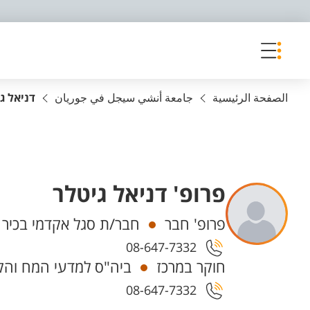
פריט נגישות
الصفحة الرئيسية
جامعة أنشي سيجل في جوريان
דניאל ג
פרופ' דניאל גיטלר
Departments
פרופ' חבר
חבר/ת סגל אקדמי בכיר
08-647-7332
חוקר במרכז
ביה"ס למדעי המח והקו
08-647-7332