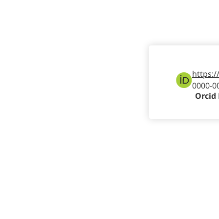
https:/
0000-0
Orcid