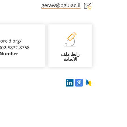
Staff member contact section
geraw@bgu.ac.il
/orcid.org/
002-5832-8768
 Number
رابط ملف
الأبحاث