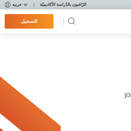
الرّاغبون بالدّراسة الأكاديميّة
عربيه
للتسجيل
ון