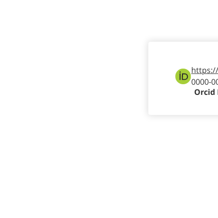
https:/
0000-0
Orcid