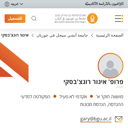
פריט נגישות
الرّاغبون بالدّراسة الأكاديميّة
عربيه
للتسجيل
الصفحة الرئيسية
جامعة أنشي سيجل في جوريان
איגור רוגצ'בסקי
פרופ' איגור רוגצ'בסקי
Departments
מושווה חוקר א'
אקדמי לא פעיל
הפקולטה למדעי
ההנדסה, הנדסת מכונות
gary@bgu.ac.il
Staff member contact section