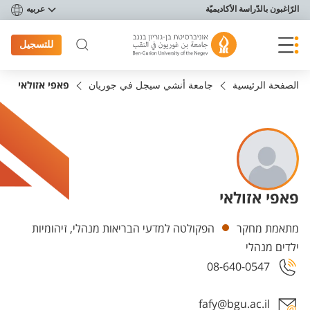
פריט נגישות
الرّاغبون بالدّراسة الأكاديميّة
عربيه
للتسجيل
الصفحة الرئيسية
جامعة أنشي سيجل في جوريان
פאפי אזולאי
פאפי אזולאי
Departments
מתאמת מחקר
הפקולטה למדעי הבריאות מנהלי, זיהומיות
ילדים מנהלי
08-640-0547
fafy@bgu.ac.il