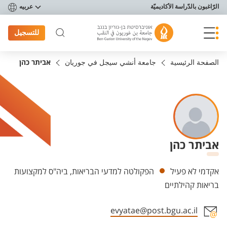
פריט נגישות
الرّاغبون بالدّراسة الأكاديميّة
عربيه
للتسجيل
الصفحة الرئيسية
جامعة أنشي سيجل في جوريان
אביתר כהן
אביתר כהן
Departments
אקדמי לא פעיל
הפקולטה למדעי הבריאות, ביה"ס למקצועות
בריאות קהילתיים
evyatae@post.bgu.ac.il
Staff member contact section