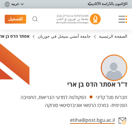
פריט נגישות
الرّاغبون بالدّراسة الأكاديميّة
عربيه
للتسجيل
الصفحة الرئيسية
جامعة أنشي سيجل في جوريان
אסתר הדס בן ארי
ד"ר אסתר הדס בן ארי
Departments
חבר/ת סגל קליני
הפקולטה למדעי הבריאות, החטיבה
הפנימית- במרכז הרפואי אוניברסיטאי סורוקה
etiha@post.bgu.ac.il
Staff member contact section