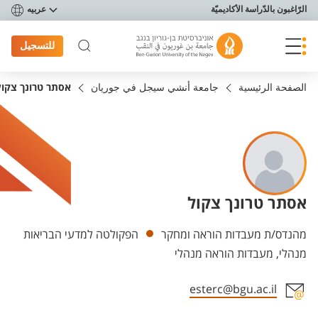
פריט נגישות
الرّاغبون بالدّراسة الأكاديميّة
عربيه
للتسجيل
الصفحة الرئيسية
جامعة أنشي سيجل في جوريان
אסתר טרונך צקול
אסתר טרונך צקול
Departments
מהנדס/ת מעבדות הוראה ומחקר
הפקולטה למדעי הבריאות
מנהלי, מעבדות הוראה מנהלי
esterc@bgu.ac.il
Staff member contact section