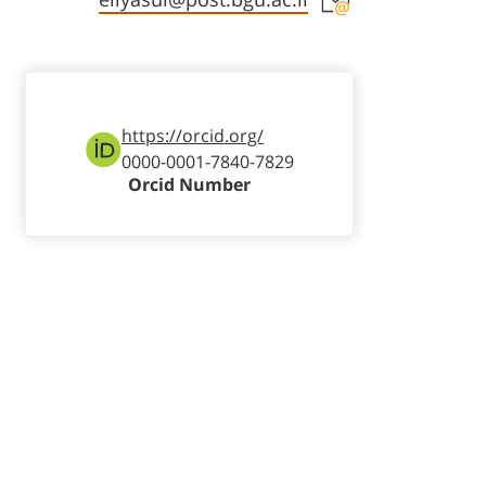
eliyasul@post.bgu.ac.il
https://orcid.org/
0000-0001-7840-7829
Orcid Number