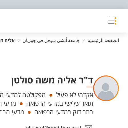
פריט נגישות
الصفحة الرئيسية
جامعة أنشي سيجل في جوريان
אליה מש
ד"ר אליה משה סולטן
Departments
אקדמי לא פעיל
הפקולטה למדעי הברי
תואר שלישי במדעי הרפואה
מדעי ה
בתר דוק במדעי הרפואה
מדעי הברי
Staff member contact section