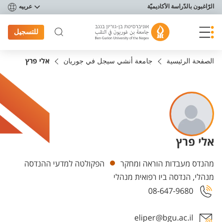
פריט נגישות
الرّاغبون بالدّراسة الأكاديميّة
عربيه
للتسجيل
الصفحة الرئيسية
جامعة أنشي سيجل في جوريان
אלי פרץ
אלי פרץ
Departments
מהנדס מעבדות הוראה ומחקר
הפקולטה למדעי ההנדסה
מנהלי, הנדסה ביו רפואית מנהלי
08-647-9680
eliper@bgu.ac.il