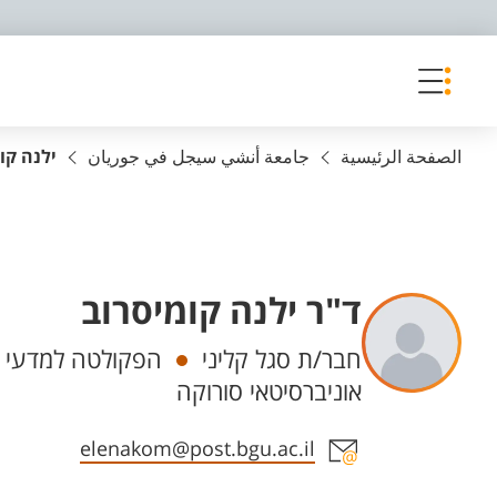
פריט נגישות
الصفحة الرئيسية
جامعة أنشي سيجل في جوريان
ילנה קו
ד"ר ילנה קומיסרוב
Departments
חבר/ת סגל קליני
הפקולטה למדעי ה
אוניברסיטאי סורוקה
Staff member contact section
elenakom@post.bgu.ac.il