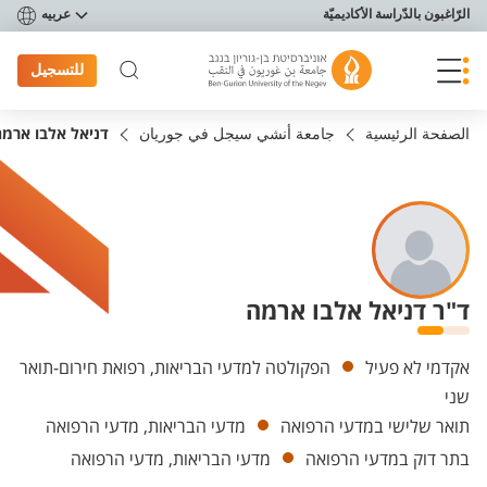
פריט נגישות
الرّاغبون بالدّراسة الأكاديميّة
عربيه
للتسجيل
الصفحة الرئيسية
جامعة أنشي سيجل في جوريان
דניאל אלבו ארמה
ד"ר דניאל אלבו ארמה
Departments
אקדמי לא פעיל
הפקולטה למדעי הבריאות, רפואת חירום-תואר
שני
תואר שלישי במדעי הרפואה
מדעי הבריאות, מדעי הרפואה
בתר דוק במדעי הרפואה
מדעי הבריאות, מדעי הרפואה