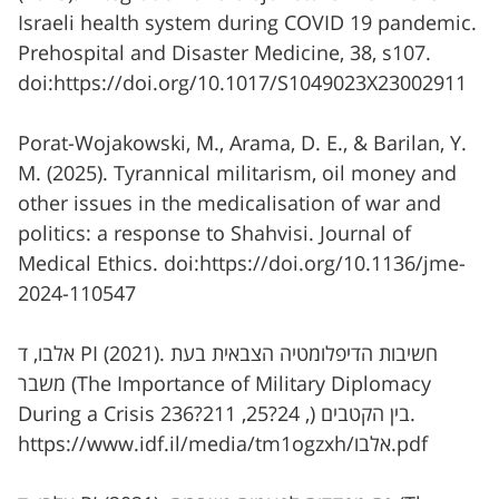
Israeli health system during COVID 19 pandemic.
Prehospital and Disaster Medicine, 38, s107.
doi:https://doi.org/10.1017/S1049023X23002911
Porat-Wojakowski, M., Arama, D. E., & Barilan, Y.
M. (2025). Tyrannical militarism, oil money and
other issues in the medicalisation of war and
politics: a response to Shahvisi. Journal of
Medical Ethics.‏ doi:https://doi.org/10.1136/jme-
2024-110547
אלבו, ד PI (2021). חשיבות הדיפלומטיה הצבאית בעת
משבר (The Importance of Military Diplomacy
During a Crisis בין הקטבים (, 24?25, 211?236.
https://www.idf.il/media/tm1ogzxh/אלבו.pdf