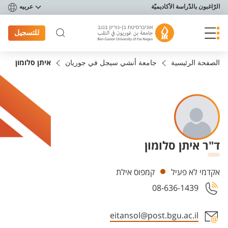
פריט נגישות
الرّاغبون بالدّراسة الأكاديميّة
عربيه
للتسجيل
الصفحة الرئيسية
جامعة أنشي سيجل في جوريان
איתן סלומון
ד"ר איתן סלומון
Departments
אקדמי לא פעיל
קמפוס אילת
08-636-1439
eitansol@post.bgu.ac.il