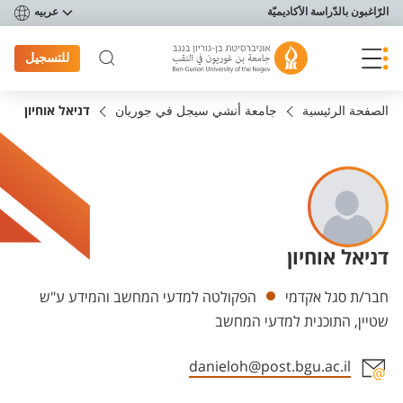
פריט נגישות
الرّاغبون بالدّراسة الأكاديميّة
عربيه
للتسجيل
الصفحة الرئيسية
جامعة أنشي سيجل في جوريان
דניאל אוחיון
דניאל אוחיון
Departments
חבר/ת סגל אקדמי
הפקולטה למדעי המחשב והמידע ע"ש
שטיין, התוכנית למדעי המחשב
danieloh@post.bgu.ac.il
Staff member contact section