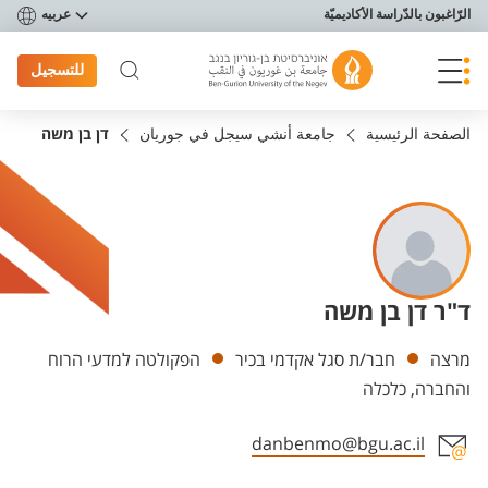
פריט נגישות
الرّاغبون بالدّراسة الأكاديميّة
عربيه
للتسجيل
الصفحة الرئيسية
جامعة أنشي سيجل في جوريان
דן בן משה
ד"ר דן בן משה
Departments
מרצה
חבר/ת סגל אקדמי בכיר
הפקולטה למדעי הרוח
והחברה, כלכלה
danbenmo@bgu.ac.il
Staff member contact section