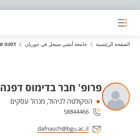
פריט נגישות
الصفحة الرئيسية
جامعة أنشي سيجل في جوريان
דפנה שו
פרופ' חבר בדימוס דפנה
Departments
הפקולטה לניהול, מנהל עסקים
58844466
Staff member contact section
dafnasch@bgu.ac.il