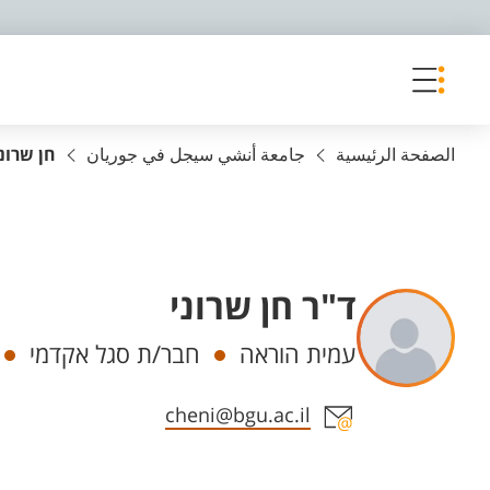
פריט נגישות
الصفحة الرئيسية
جامعة أنشي سيجل في جوريان
חן שרוני
ד"ר חן שרוני
Departments
עמית הוראה
חבר/ת סגל אקדמי
Staff member contact section
cheni@bgu.ac.il