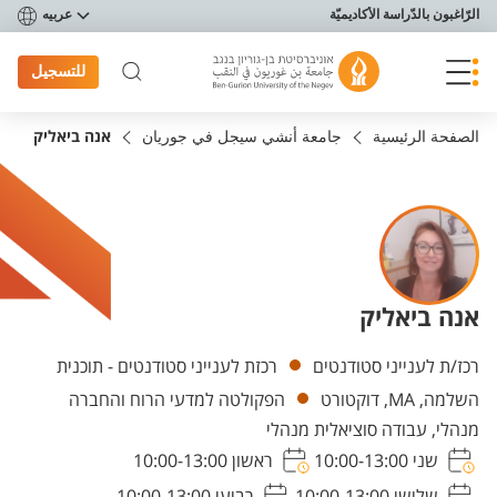
פריט נגישות
الرّاغبون بالدّراسة الأكاديميّة
عربيه
للتسجيل
الصفحة الرئيسية
جامعة أنشي سيجل في جوريان
אנה ביאליק
אנה ביאליק
Departments
רכז/ת לענייני סטודנטים
רכזת לענייני סטודנטים - תוכנית
השלמה, MA, דוקטורט
הפקולטה למדעי הרוח והחברה
מנהלי, עבודה סוציאלית מנהלי
שני 10:00-13:00
ראשון 10:00-13:00
שלישי 10:00-13:00
רביעי 10:00-13:00