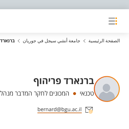
פריט נגישות
الصفحة الرئيسية
جامعة أنشي سيجل في جوريان
ברנארד 
ברנארד פריהוף
Departments
טכנאי
המכונים לחקר המדבר מנהלי, 
Staff member contact section
bernard@bgu.ac.il