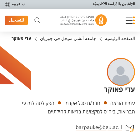
פריט נגישות
الرّاغبون بالدّراسة الأكاديميّة
عربيه
للتسجيل
الصفحة الرئيسية
جامعة أنشي سيجل في جوريان
עדי פאוקר
עדי פאוקר
Departments
עמית הוראה
חבר/ת סגל אקדמי
הפקולטה למדעי
הבריאות, ביה"ס למקצועות בריאות קהילתיים
barpauke@bgu.ac.il
Staff member contact section