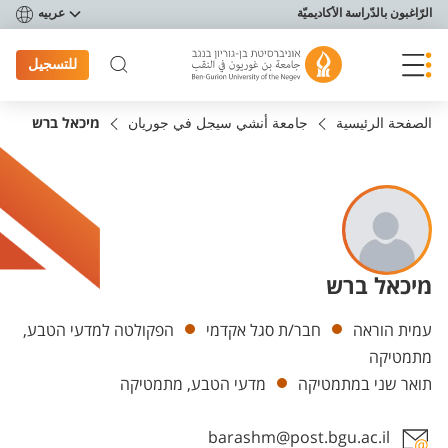
פריט נגישות
الرّاغبون بالدّراسة الأكاديميّة
عربيه
للتسجيل
الصفحة الرئيسية
جامعة أنشي سيجل في جوريان
מיכאל ברש
מיכאל ברש
Departments
עמית הוראה
חבר/ת סגל אקדמי
הפקולטה למדעי הטבע,
מתמטיקה
תואר שני במתמטיקה
מדעי הטבע, מתמטיקה
barashm@post.bgu.ac.il