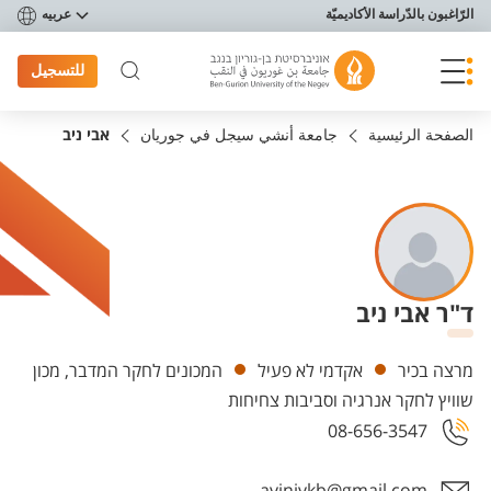
פריט נגישות
الرّاغبون بالدّراسة الأكاديميّة
عربيه
للتسجيل
الصفحة الرئيسية
جامعة أنشي سيجل في جوريان
אבי ניב
ד"ר אבי ניב
Departments
מרצה בכיר
אקדמי לא פעיל
המכונים לחקר המדבר, מכון
שוויץ לחקר אנרגיה וסביבות צחיחות
08-656-3547
avinivkb@gmail.com