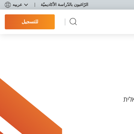
الرّاغبون بالدّراسة الأكاديميّة
عربيه
للتسجيل
לית