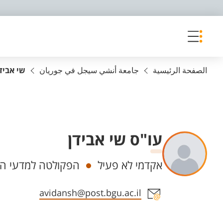
פריט נגישות
الصفحة الرئيسية
جامعة أنشي سيجل في جوريان
שי אביד
עו"ס שי אבידן
Departments
אקדמי לא פעיל
הפקולטה למדעי הר
Staff member contact section
avidansh@post.bgu.ac.il