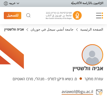
פריט נגישות
الرّاغبون بالدّراسة الأكاديميّة
عربيه
للتسجيل
الصفحة الرئيسية
جامعة أنشي سيجل في جوريان
אביה וולשטיין
אביה וולשטיין
Departments
עוזרת מחקר
ס. נשיא ודיקן למו"פ - מנהלי, מרכז האוטיזם
aviawol@bgu.ac.il
Staff member contact section