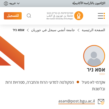
פריט נגישות
الرّاغبون بالدّراسة الأكاديميّة
عربيه
للتسجيل
الصفحة الرئيسية
جامعة أنشي سيجل في جوريان
אסא ניר
אסא ניר
Departments
אקדמי לא פעיל
הפקולטה למדעי הרוח והחברה, ספרויות זרות
ובלשנות
asan@post.bgu.ac.il
Staff member contact section