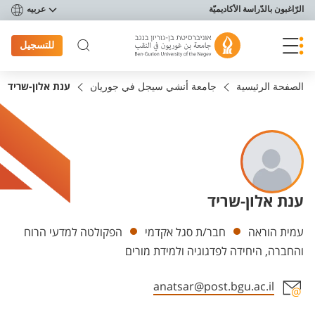
פריט נגישות
الرّاغبون بالدّراسة الأكاديميّة
عربيه
للتسجيل
الصفحة الرئيسية
جامعة أنشي سيجل في جوريان
ענת אלון-שריד
ענת אלון-שריד
Departments
עמית הוראה
חבר/ת סגל אקדמי
הפקולטה למדעי הרוח
והחברה, היחידה לפדגוגיה ולמידת מורים
anatsar@post.bgu.ac.il
Staff member contact section