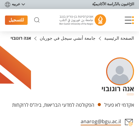
פריט נגישות
الرّاغبون بالدّراسة الأكاديميّة
عربيه
للتسجيل
الصفحة الرئيسية
جامعة أنشي سيجل في جوريان
אנה רוגובוי
אנה רוגובוי
Departments
אקדמי לא פעיל
הפקולטה למדעי הבריאות, ביה"ס לרוקחות
anarog@bgu.ac.il
Staff member contact section