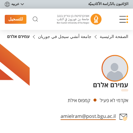
פריט נגישות
الرّاغبون بالدّراسة الأكاديميّة
عربيه
للتسجيل
الصفحة الرئيسية
جامعة أنشي سيجل في جوريان
עמירם אלרם
עמירם אלרם
Departments
אקדמי לא פעיל
קמפוס אילת
amielram@post.bgu.ac.il
Staff member contact section