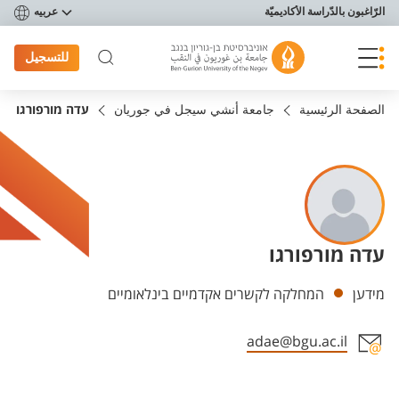
פריט נגישות
الرّاغبون بالدّراسة الأكاديميّة
عربيه
للتسجيل
الصفحة الرئيسية
جامعة أنشي سيجل في جوريان
עדה מורפורגו
עדה מורפורגו
Departments
מידען
המחלקה לקשרים אקדמיים בינלאומיים
adae@bgu.ac.il
Staff member contact section