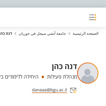
פריט נגישות
الصفحة الرئيسية
جامعة أنشي سيجل في جوريان
דנה כהן
דנה כהן
Departments
מנהלת פעילות
היחידה ללימודים בי
Staff member contact section
danaaa@bgu.ac.il