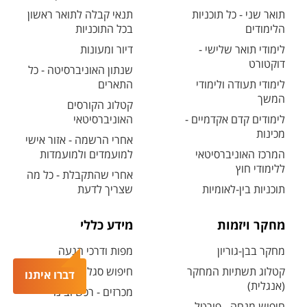
תואר שני - כל תוכניות
תנאי קבלה לתואר ראשון
הלימודים
בכל התוכניות
לימודי תואר שלישי -
דיור ומעונות
דוקטורט
שנתון האוניברסיטה - כל
לימודי תעודה ולימודי
התארים
המשך
קטלוג הקורסים
לימודים קדם אקדמיים -
האוניברסיטאי
מכינות
אחרי הרשמה - אזור אישי
המרכז האוניברסיטאי
למועמדים ולמועמדות
ללימודי חוץ
אחרי שהתקבלת - כל מה
תוכניות בין-לאומיות
שצריך לדעת
מחקר ויזמות
מידע כללי
מחקר בבן-גוריון
מפות ודרכי הגעה
קטלוג תשתיות המחקר
חיפוש סגל ופרטי קשר
דברו איתנו
(אנגלית)
מכרזים - רכש ובינוי
חיפוש מנחה - פורטל