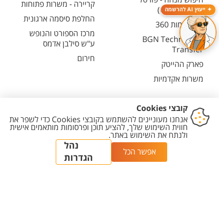
קריירה - משרות פתוחות
המחקר (CRIS)
ייעוץ AI להרשמה
החלפת סיסמה ארגונית
מרכז יזמות 360
מרכז הספורט והנופש
BGN Technology
ע"ש סילבן אדמס
Transfer
חירום
פארק ההייטק
משרות אקדמיות
יצירת
הצהרת
מדיניות
מדיניות עריכת
הגדרת
קשר
נגישות
פרטיות
תוכן
עוגיות