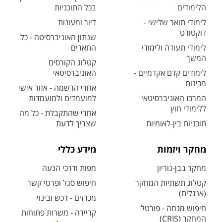
הלימודים
בכל התוכניות
לימודי תואר שלישי -
דיור ומעונות
דוקטורט
שנתון האוניברסיטה - כל
לימודי תעודה ולימודי
התארים
המשך
קטלוג הקורסים
לימודים קדם אקדמיים -
האוניברסיטאי
מכינות
אחרי הרשמה - אזור אישי
המרכז האוניברסיטאי
למועמדים ולמועמדות
ללימודי חוץ
אחרי שהתקבלת - כל מה
תוכניות בין-לאומיות
שצריך לדעת
מחקר ויזמות
מידע כללי
מחקר בבן-גוריון
מפות ודרכי הגעה
קטלוג תשתיות המחקר
חיפוש סגל ופרטי קשר
(אנגלית)
מכרזים - רכש ובינוי
חיפוש מנחה - פורטל
קריירה - משרות פתוחות
המחקר (CRIS)