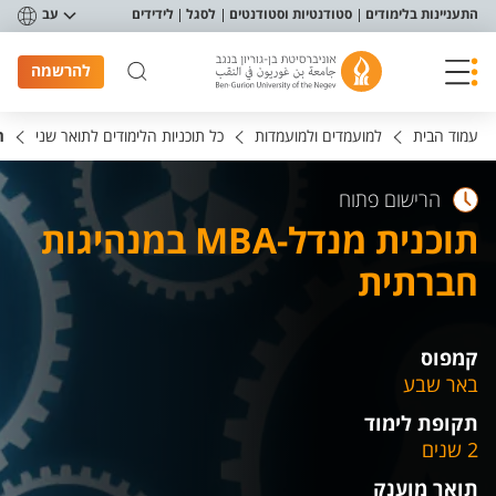
פריט נגישות
התעניינות בלימודים
סטודנטיות וסטודנטים
לסגל
לידידים
עב
להרשמה
עמוד הבית
למועמדים ולמועמדות
כל תוכניות הלימודים לתואר שני
תו
הרישום פתוח
תוכנית מנדל-MBA במנהיגות
חברתית
קמפוס
באר שבע
תקופת לימוד
2 שנים
תואר מוענק