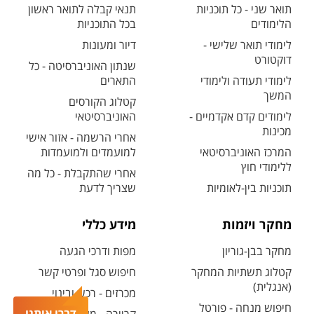
תואר שני - כל תוכניות
תנאי קבלה לתואר ראשון
הלימודים
בכל התוכניות
לימודי תואר שלישי -
דיור ומעונות
דוקטורט
שנתון האוניברסיטה - כל
לימודי תעודה ולימודי
התארים
המשך
קטלוג הקורסים
לימודים קדם אקדמיים -
האוניברסיטאי
מכינות
אחרי הרשמה - אזור אישי
המרכז האוניברסיטאי
למועמדים ולמועמדות
ללימודי חוץ
אחרי שהתקבלת - כל מה
תוכניות בין-לאומיות
שצריך לדעת
מחקר ויזמות
מידע כללי
מחקר בבן-גוריון
מפות ודרכי הגעה
קטלוג תשתיות המחקר
חיפוש סגל ופרטי קשר
(אנגלית)
מכרזים - רכש ובינוי
חיפוש מנחה - פורטל