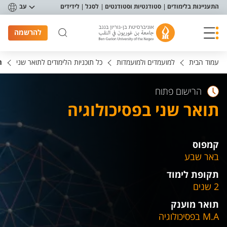
פריט נגישות
התעניינות בלימודים
סטודנטיות וסטודנטים
לסגל
לידידים
עב
להרשמה
עמוד הבית
למועמדים ולמועמדות
כל תוכניות הלימודים לתואר שני
ת
הרישום פתוח
תואר שני בפסיכולוגיה
קמפוס
באר שבע
תקופת לימוד
2 שנים
תואר מוענק
M.A בפסיכולוגיה