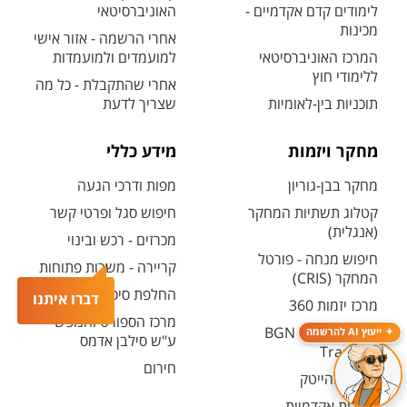
לימודים קדם אקדמיים -
האוניברסיטאי
מכינות
אחרי הרשמה - אזור אישי
המרכז האוניברסיטאי
למועמדים ולמועמדות
ללימודי חוץ
אחרי שהתקבלת - כל מה
תוכניות בין-לאומיות
שצריך לדעת
מחקר ויזמות
מידע כללי
מחקר בבן-גוריון
מפות ודרכי הגעה
קטלוג תשתיות המחקר
חיפוש סגל ופרטי קשר
(אנגלית)
מכרזים - רכש ובינוי
חיפוש מנחה - פורטל
קריירה - משרות פתוחות
המחקר (CRIS)
החלפת סיסמה ארגונית
דברו איתנו
מרכז יזמות 360
מרכז הספורט והנופש
BGN Technology
ייעוץ AI להרשמה
ע"ש סילבן אדמס
Transfer
חירום
פארק ההייטק
משרות אקדמיות