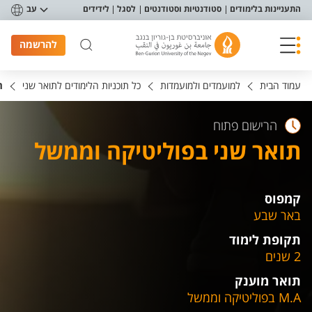
פריט נגישות
התעניינות בלימודים
סטודנטיות וסטודנטים
לסגל
לידידים
עב
להרשמה
עמוד הבית
למועמדים ולמועמדות
כל תוכניות הלימודים לתואר שני
ת
הרישום פתוח
תואר שני בפוליטיקה וממשל
קמפוס
באר שבע
תקופת לימוד
2 שנים
תואר מוענק
M.A בפוליטיקה וממשל