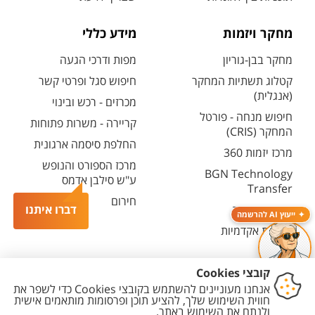
מחקר ויזמות
מידע כללי
מחקר בבן-גוריון
מפות ודרכי הגעה
קטלוג תשתיות המחקר
חיפוש סגל ופרטי קשר
(אנגלית)
מכרזים - רכש ובינוי
חיפוש מנחה - פורטל
קריירה - משרות פתוחות
המחקר (CRIS)
החלפת סיסמה ארגונית
מרכז יזמות 360
מרכז הספורט והנופש
BGN Technology
ע"ש סילבן אדמס
Transfer
חירום
פארק ההייטק
דברו איתנו
ייעוץ AI להרשמה
משרות אקדמיות