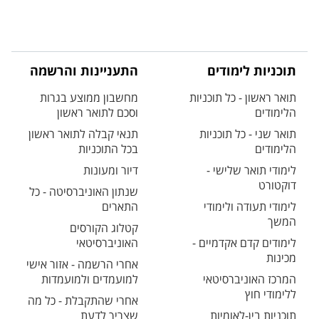
תוכניות לימודים
התעניינות והרשמה
תואר ראשון - כל תוכניות
מחשבון ממוצע בגרות
הלימודים
וסכם לתואר ראשון
תואר שני - כל תוכניות
תנאי קבלה לתואר ראשון
הלימודים
בכל התוכניות
לימודי תואר שלישי -
דיור ומעונות
דוקטורט
שנתון האוניברסיטה - כל
לימודי תעודה ולימודי
התארים
המשך
קטלוג הקורסים
לימודים קדם אקדמיים -
האוניברסיטאי
מכינות
אחרי הרשמה - אזור אישי
המרכז האוניברסיטאי
למועמדים ולמועמדות
ללימודי חוץ
אחרי שהתקבלת - כל מה
תוכניות בין-לאומיות
שצריך לדעת