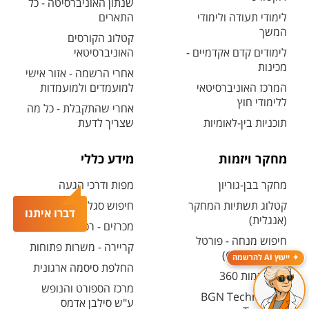
שנתון האוניברסיטה - כל
לימודי תעודה ולימודי
התארים
המשך
קטלוג הקורסים
לימודים קדם אקדמיים -
האוניברסיטאי
מכינות
אחרי הרשמה - אזור אישי
המרכז האוניברסיטאי
למועמדים ולמועמדות
ללימודי חוץ
אחרי שהתקבלת - כל מה
תוכניות בין-לאומיות
שצריך לדעת
מחקר ויזמות
מידע כללי
מחקר בבן-גוריון
מפות ודרכי הגעה
קטלוג תשתיות המחקר
חיפוש סגל ופרטי קשר
דברו איתנו
(אנגלית)
מכרזים - רכש ובינוי
חיפוש מנחה - פורטל
קריירה - משרות פתוחות
המחקר (CRIS)
ייעוץ AI להרשמה
החלפת סיסמה ארגונית
מרכז יזמות 360
מרכז הספורט והנופש
BGN Technology
ע"ש סילבן אדמס