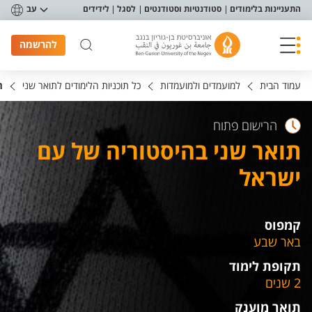
פריט נגישות
התעניינות בלימודים
סטודנטיות וסטודנטים
לסגל
לידידים
עב
להרשמה
עמוד הבית
למועמדים ולמועמדות
כל תוכניות הלימודים לתואר שני
ת
הרישום פתוח
תואר שני בהיסטוריה של עם
ישראל
קמפוס
באר שבע
תקופת לימוד
2 שנים
תואר מוענק