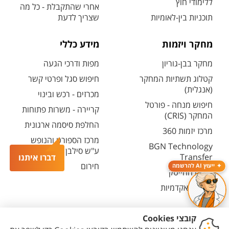
ללימודי חוץ
אחרי שהתקבלת - כל מה
תוכניות בין-לאומיות
שצריך לדעת
מחקר ויזמות
מידע כללי
מחקר בבן-גוריון
מפות ודרכי הגעה
קטלוג תשתיות המחקר
חיפוש סגל ופרטי קשר
(אנגלית)
מכרזים - רכש ובינוי
חיפוש מנחה - פורטל
קריירה - משרות פתוחות
המחקר (CRIS)
החלפת סיסמה ארגונית
מרכז יזמות 360
מרכז הספורט והנופש
BGN Technology
ע"ש סילבן אדמס
Transfer
דברו איתנו
חירום
ייעוץ AI להרשמה
פארק ההייטק
משרות אקדמיות