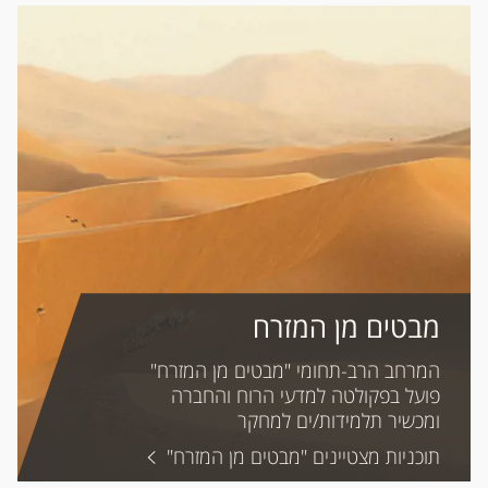
מבטים מן המזרח
התוכנית להצמחת מקצוענים
בחברה הערבית בתחומי מדעי
המרחב הרב-תחומי "מבטים מן המזרח"
הסביבה
פועל בפקולטה למדעי הרוח והחברה
ומכשיר תלמידות/ים למחקר
התוכנית היוקרתית באוניברסיטת בן-גוריון
התוכנית להצמחת מקצוענים בחברה הערבית בתחומי
חוצה-דיסציפלינות ומעמיק. הוא שואף
בנגב מיועדת לסטודנטים וסטודנטיות
מדעי הסביבה
תוכניות מצטיינים "מבטים מן המזרח"
לקדם, לפתח וליצור מערך אפיסטמולוגי
מצטיינים ללימודי תואר שני מהחברה