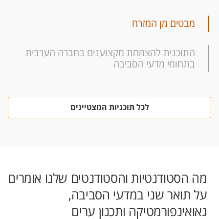
"מזרחי" שיהווה בסיס לבניית שפות
הערבית שלומדים את תחומי מדעי
מחקריות חדשות שלא רק תהוונה שינוי
הסביבה.
מבטים מן המזרח
בנקודת המבט, אלא גם תצענה אפשרויות
חדשות לחקר "אזורי", "מקומי" ו"גלובלי",
ובאותו זמן לאתגר מונחים אלו עצמם.
התוכנית להצמחת מקצוענים בחברה הערבית
תחומי דעת עיקריים
בתחומי מדעי הסביבה
לכל תוכניות המצטיינים
מה הסטודנטיות והסטודנטים שלנו אומרים
על תואר שני במדעי הסביבה,
גאואינפורמטיקה ותכנון ערים