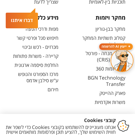
תוכניות בין-לאומיות
שצריך לדעת
מחקר ויזמות
מידע כללי
דברו איתנו
מחקר בבן-גוריון
מפות ודרכי הגעה
קטלוג תשתיות המחקר
חיפוש סגל ופרטי קשר
(אנגלית)
מכרזים - רכש ובינוי
ייעוץ AI להרשמה
חיפוש מנחה - פורטל
קריירה - משרות פתוחות
המחקר (CRIS)
החלפת סיסמה ארגונית
מרכז יזמות 360
מרכז הספורט והנופש
BGN Technology
ע"ש סילבן אדמס
Transfer
חירום
פארק ההייטק
משרות אקדמיות