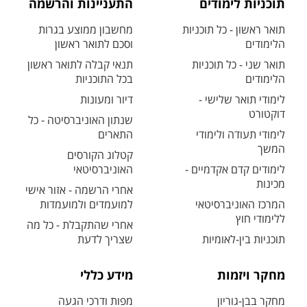
תוכניות לימודים
התעניינות והרשמה
תואר ראשון - כל תוכניות
מחשבון ממוצע בגרות
הלימודים
וסכם לתואר ראשון
תואר שני - כל תוכניות
תנאי קבלה לתואר ראשון
הלימודים
בכל התוכניות
לימודי תואר שלישי -
דיור ומעונות
דוקטורט
שנתון האוניברסיטה - כל
לימודי תעודה ולימודי
התארים
המשך
קטלוג הקורסים
לימודים קדם אקדמיים -
האוניברסיטאי
מכינות
אחרי הרשמה - אזור אישי
המרכז האוניברסיטאי
למועמדים ולמועמדות
ללימודי חוץ
אחרי שהתקבלת - כל מה
תוכניות בין-לאומיות
שצריך לדעת
מחקר ויזמות
מידע כללי
מחקר בבן-גוריון
מפות ודרכי הגעה