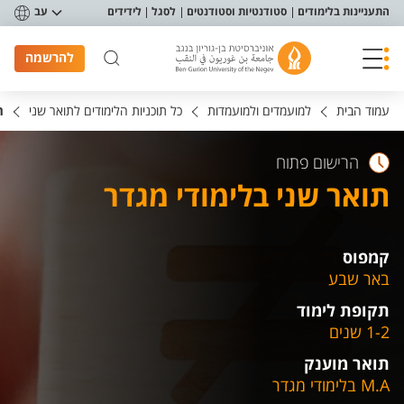
פריט נגישות
התעניינות בלימודים
סטודנטיות וסטודנטים
לסגל
לידידים
עב
להרשמה
עמוד הבית
למועמדים ולמועמדות
כל תוכניות הלימודים לתואר שני
ת
הרישום פתוח
תואר שני בלימודי מגדר
קמפוס
באר שבע
תקופת לימוד
1-2 שנים
תואר מוענק
M.A בלימודי מגדר