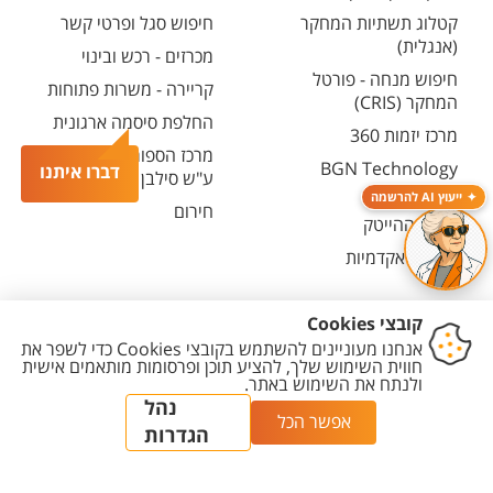
קטלוג תשתיות המחקר
חיפוש סגל ופרטי קשר
(אנגלית)
מכרזים - רכש ובינוי
חיפוש מנחה - פורטל
קריירה - משרות פתוחות
המחקר (CRIS)
החלפת סיסמה ארגונית
מרכז יזמות 360
מרכז הספורט והנופש
BGN Technology
דברו איתנו
ע"ש סילבן אדמס
Transfer
ייעוץ AI להרשמה
חירום
פארק ההייטק
משרות אקדמיות
יצירת
הצהרת
מדיניות
מדיניות עריכת
הגדרת
קשר
נגישות
פרטיות
תוכן
עוגיות