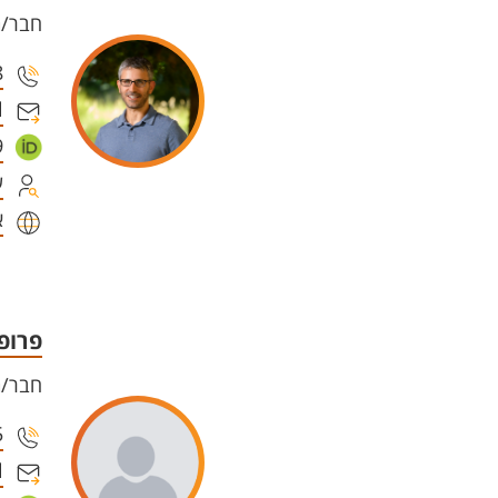
חבר/ת
8
l
9
ע
א
פרופ'
חבר/ת
5
l