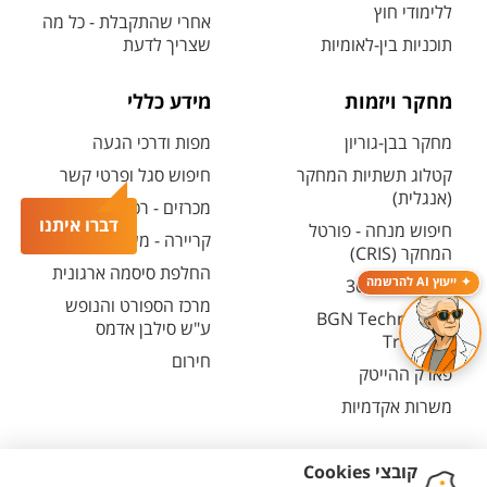
ללימודי חוץ
אחרי שהתקבלת - כל מה
תוכניות בין-לאומיות
שצריך לדעת
מחקר ויזמות
מידע כללי
מחקר בבן-גוריון
מפות ודרכי הגעה
קטלוג תשתיות המחקר
חיפוש סגל ופרטי קשר
(אנגלית)
מכרזים - רכש ובינוי
דברו איתנו
חיפוש מנחה - פורטל
קריירה - משרות פתוחות
המחקר (CRIS)
החלפת סיסמה ארגונית
ייעוץ AI להרשמה
מרכז יזמות 360
מרכז הספורט והנופש
BGN Technology
ע"ש סילבן אדמס
Transfer
חירום
פארק ההייטק
משרות אקדמיות