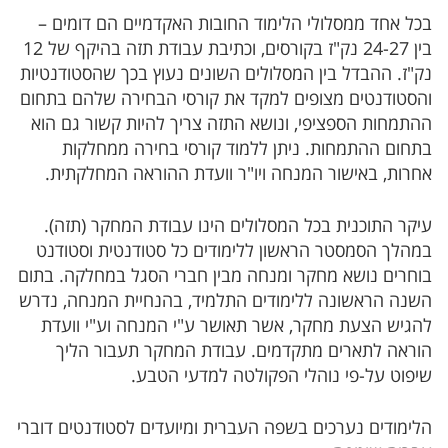
בכל אחד ממסלולי הלימוד החובות האקדמיים הם דומים –
בין 24-27 נק"ז בקורסים, וכתיבת עבודת תזה בהיקף של 12
נק"ז. ההבדל בין המסלולים השונים נעוץ בכך שהסטודנטיות
והסטודנטים מצופים למקד את קורסי הבחירה שלהם בתחום
ההתמחות הספציפי, ונושא התזה צריך להיות קשור גם הוא
בתחום ההתמחות. ניתן ללמוד קורסי בחירה ממחלקות
אחרות, באישור המנחה ויו"ר וועדת ההוראה המחלקתית.
עיקר התוכנית בכל המסלולים הינו עבודת המחקר (תזה).
במהלך הסמסטר הראשון ללימודים כל סטודנטית וסטודנט
בוחרים נושא מחקר ומנחה מבין חברי הסגל במחלקה. בתום
השנה הראשונה ללימודים התלמיד, בהנחיית המנחה, נדרש
להגיש הצעת מחקר, אשר תאושר ע"י המנחה וע"י וועדת
הוראה לתארים מתקדמים. עבודת המחקר תעבור הליך
שיפוט על-פי נוהלי הפקולטה למדעי הטבע.
הלימודים נערכים בשפה העברית ומיועדים לסטודנטים דוברי