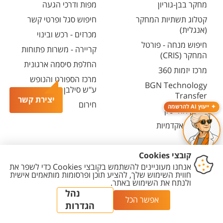
מחקר בבן-גוריון
מפות ודרכי הגעה
קטלוג תשתיות המחקר
חיפוש סגל ופרטי קשר
(אנגלית)
מכרזים - רכש ובינוי
חיפוש מנחה - פורטל
קריירה - משרות פתוחות
המחקר (CRIS)
החלפת סיסמה ארגונית
מרכז יזמות 360
מרכז הספורט והנופש
BGN Technology
ע"ש סילבן אדמס
Transfer
יצירת קשר
חירום
ייעוץ AI להרשמה
פארק ההייטק
משרות אקדמיות
יצירת
הצהרת
מדיניות
מדיניות עריכת
הגדרת
קשר
נגישות
פרטיות
תוכן
עוגיות